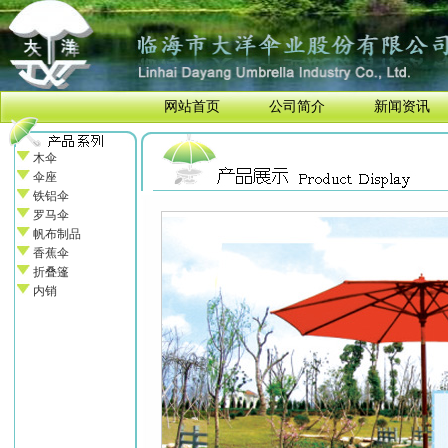
网站首页
公司简介
新闻资讯
木伞
伞座
铁铝伞
罗马伞
帆布制品
香蕉伞
折叠篷
内销