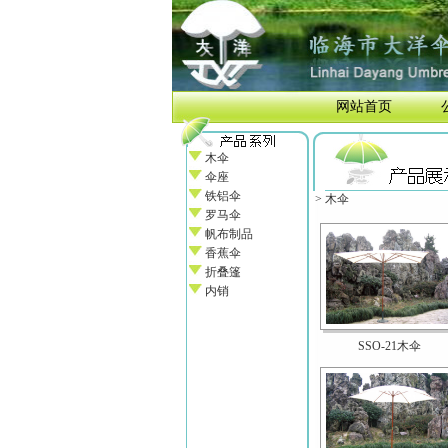
网站首页
木伞
伞座
铁铝伞
> 木伞
罗马伞
帆布制品
香蕉伞
折叠篷
内销
SSO-21木伞