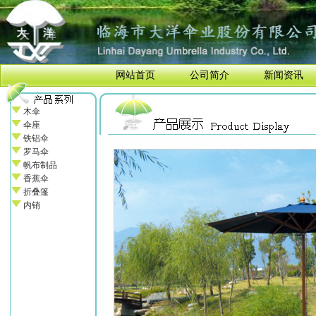
网站首页
公司简介
新闻资讯
木伞
伞座
铁铝伞
罗马伞
帆布制品
香蕉伞
折叠篷
内销