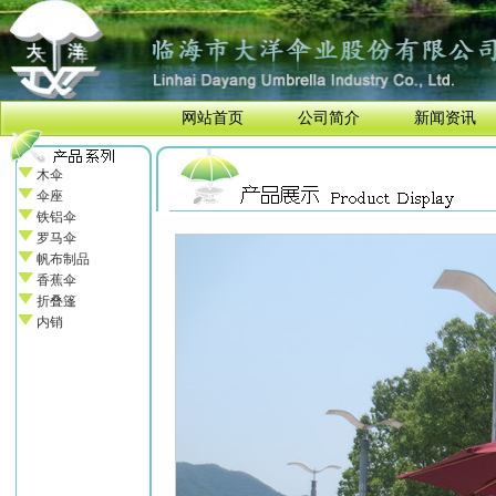
网站首页
公司简介
新闻资讯
木伞
伞座
铁铝伞
罗马伞
帆布制品
香蕉伞
折叠篷
内销