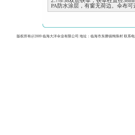
2.7/8/38双层铁伞，铁伞柱直径38
PA防水涂层，有窗无荷边。伞布
版权所有@2009 临海大洋伞业有限公司 地址：临海市东塍镇绚珠村 联系电话：+86-