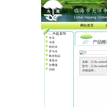
网站首页
木伞
伞座
铁铝伞
罗马伞
帆布制品
香蕉伞
名称：22 lbs umbrell
折叠篷
型号：22 lbs umbrell
内销
详细说明：