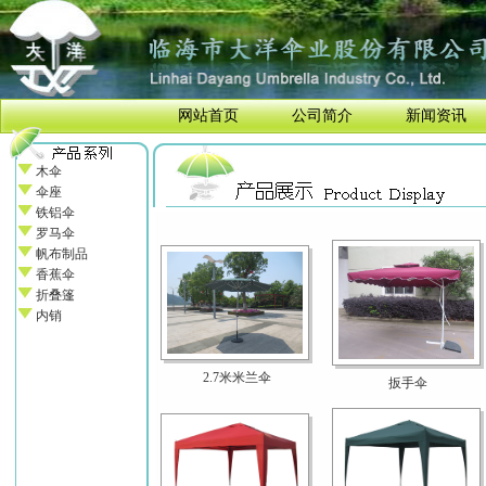
网站首页
公司简介
新闻资讯
木伞
伞座
铁铝伞
罗马伞
帆布制品
香蕉伞
折叠篷
内销
2.7米米兰伞
扳手伞